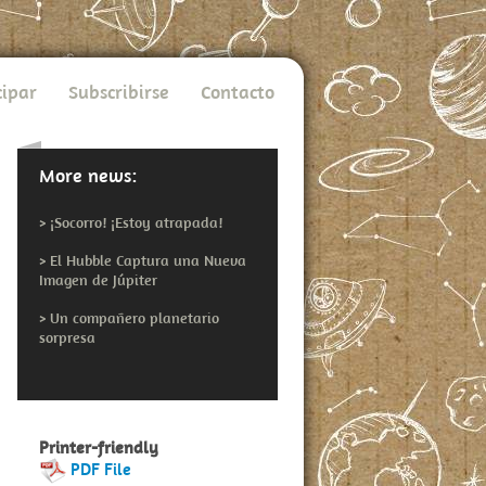
cipar
Subscribirse
Contacto
More news:
>
¡Socorro! ¡Estoy atrapada!
>
El Hubble Captura una Nueva
Imagen de Júpiter
>
Un compañero planetario
sorpresa
Printer-friendly
PDF File