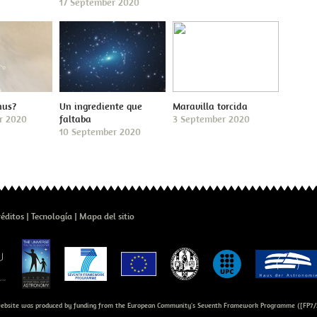
17 September 2020
nus?
Un ingrediente que
Maravilla torcida
r 2020
faltaba
3 September 2020
10 September 2020
réditos
Tecnología
Mapa del sitio
bsite was produced by funding from the European Community's Seventh Framework Programme ([FP7/2