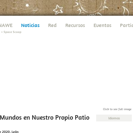
UNAWE
Noticias
Red
Recursos
Eventos
Parti
s
>
Space Scoop
Click to see full image
Mundos en Nuestro Propio Patio
Idiomas
e 2020, León