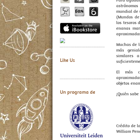
Para ayudar 
astrónomos 
mundial de 
(Mundos de 
los tesoros
enanas mar
aproximadam
Muchas de l
más genial
similares 
Like Us
suficientem
El más ce
aproximadam
objetos enan
Un programa de
¡Quién sabe
Crédito de l
William Pend