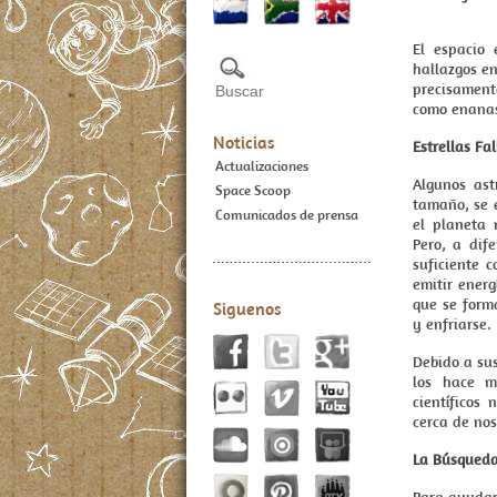
El espacio
hallazgos en
precisament
como enanas
Noticias
Estrellas Fal
Actualizaciones
Algunos as
Space Scoop
tamaño, se 
Comunicados de prensa
el planeta 
Pero, a dif
suficiente 
emitir ener
que se form
Siguenos
y enfriarse.
Debido a sus
los hace m
científicos
cerca de nos
La Búsqueda