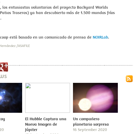
 los entusiastas voluntarios del proyecto Backyard Worlds
Patios Traseros) ya han descubierto más de 1.500 mundos fríos
.
Scoop está basado en un comunicado de prensa de
NOIRLab
.
 Hernández /ASAFILE
ews
toy
El Hubble Captura una
Un compañero
Nueva Imagen de
planetario sorpresa
020
Júpiter
16 September 2020