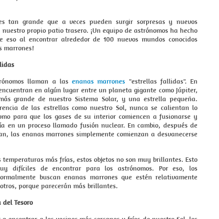
 es tan grande que a veces pueden surgir sorpresas y nuevos
 nuestro propio patio trasero. ¡Un equipo de astrónomos ha hecho
e eso al encontrar alrededor de 100 nuevos mundos conocidos
 marrones!
lidas
trónomos llaman a las
enanas marrones
"estrellas fallidas". En
encuentran en algún lugar entre un planeta gigante como Júpiter,
más grande de nuestro Sistema Solar, y una estrella pequeña.
erencia de las estrellas como nuestro Sol, nunca se calientan lo
como para que los gases de su interior comiencen a fusionarse y
gía en un proceso llamado fusión nuclear. En cambio, después de
an, las enanas marrones simplemente comienzan a desvanecerse
 temperaturas más frías, estos objetos no son muy brillantes. Esto
uy difíciles de encontrar para los astrónomos. Por eso, los
 normalmente buscan enanas marrones que estén relativamente
otros, porque parecerán más brillantes.
 del Tesoro