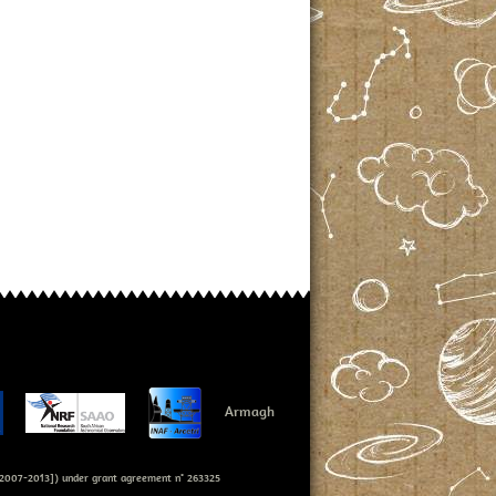
Armagh
007-2013]) under grant agreement n° 263325