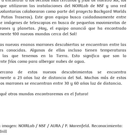
a encontrar a los vecinos más cercanos y fríos de nuestro Sol, los
que utilizaron las instalaciones del NOIRLab de NSF y una red
voluntarios colaboraron como parte del proyecto Backyard Worlds
Patios Traseros). Este gran equipo busca cuidadosamente entre
 de imágenes de telescopios en busca de pequeños movimientos de
rones y planetas. ¡Hoy, el equipo anunció que ha encontrado
ente 100 nuevos mundos cerca del Sol!
as nuevas enanas marrones descubiertas se encuentran entre las
es conocidas. Algunos de ellos incluso tienen temperaturas
a las que tenemos en la Tierra. Esto significa que son lo
ente fríos como para albergar nubes de agua.
rcano de estos nuevos descubrimientos se encuentra
ente a 23 años luz de distancia del Sol. Muchos más de estos
os marrones se encuentran entre 30 y 60 años luz de distancia.
 qué otros mundos encontraremos en el futuro!
a imagen: NOIRLab / NSF / AURA / P. Marenfeld. Reconocimiento:
rill