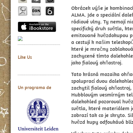
Obrázek výše je kombinací
ALMA. Jde o speciální dale
rádiové vlny. Ty nemají ni
specifický druh světla, k
emitované hvězdokupou pr
a cestují k našim teleskop
které je mračny zabloková
zachycené tímto dalekohle
Like Us
jako fialový ohňostroj.
Tato krásná mozaika ohňo
spoluprací dvou dalekohl
zachytil fialový ohňostro
Un programa de
Hubblovým vesmírným tel
dalekohled pozoroval hvěz
světla, které materiálem j
zobrazí tak co je skryto. S
hvězd kupy odfoukává blíz