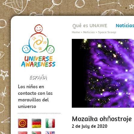
Qué es UNAWE
Noticia
Home
>
Noticias
>
Space Scoop
Los niños en
contacto con las
maravillas del
universo
Mozaika ohňostroje
2 de July de 2020