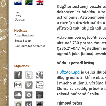
Když se sestavují puzzle 
dokončení skládačky. A tak
astronomie. Astronomové 
v různých druzích světla 
přístrojů tak, aby získali
Noticias
Actualizaciones
Astronomové vytvořili svo
Space Scoop
více než 750 pozorování s
Comunicados de prensa
G286.21+0.17. Výsledkem je
vypadá jako fialový vesmí
Věda v pozadí krásy
Siguenos
Hvězdokupa
je velká sku
díky gravitaci. Může obsa
i mnoho milionů. Většina 
Slunce se zrodily právě v
takové hvězdné školky.
Týmová práce