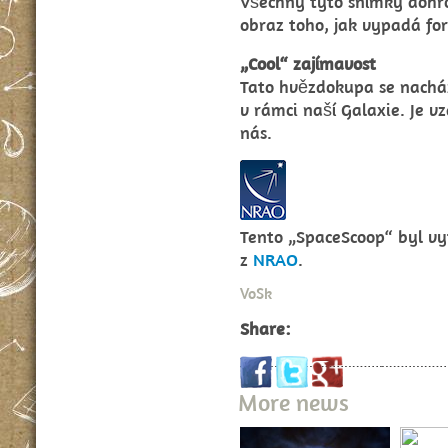
Všechny tyto snímky dohro
obraz toho, jak vypadá fo
„Cool“ zajímavost
Tato hvězdokupa se nacház
v rámci naší Galaxie. Je v
nás.
Tento „SpaceScoop“ byl vy
z
NRAO
.
VoSk
Share:
More news