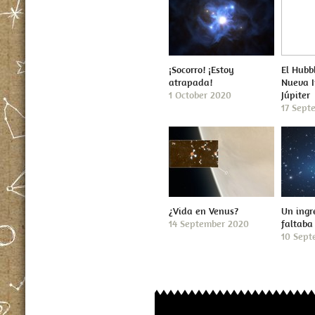
¡Socorro! ¡Estoy
El Hubb
atrapada!
Nueva 
1 October 2020
Júpiter
17 Sept
¿Vida en Venus?
Un ingr
14 September 2020
faltaba
10 Sept