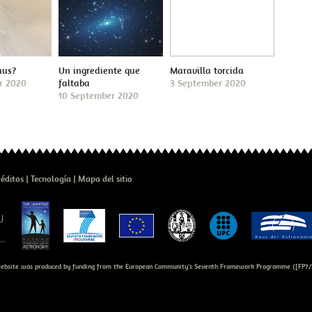
nus?
Un ingrediente que
Maravilla torcida
r 2020
faltaba
3 September 2020
10 September 2020
réditos
Tecnología
Mapa del sitio
bsite was produced by funding from the European Community's Seventh Framework Programme ([FP7/2