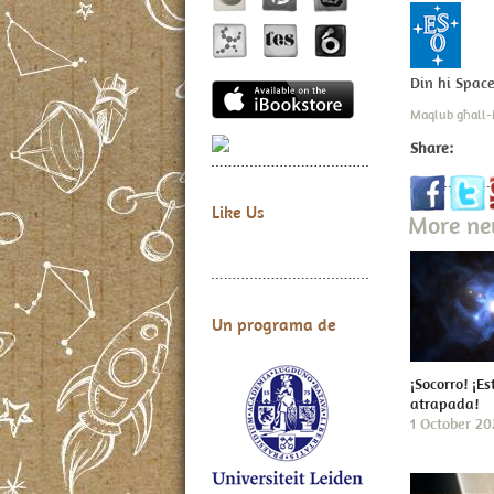
Din hi Spac
Maqlub għall-
Share:
Like Us
More n
Un programa de
¡Socorro! ¡Es
atrapada!
1 October 2