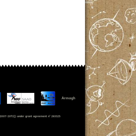
Armagh
007-2013]) under grant agreement n° 263325