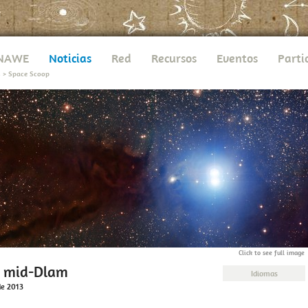
UNAWE
Noticias
Red
Recursos
Eventos
Parti
s
>
Space Scoop
Click to see full image
l mid-Dlam
Idiomas
de 2013