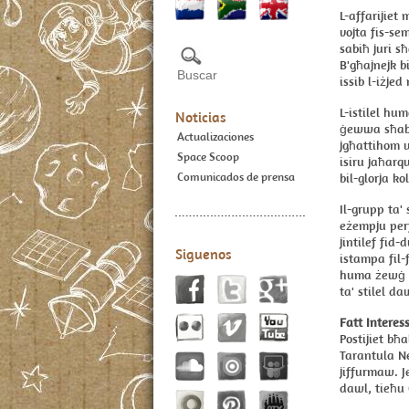
L-affarijiet
vojta fis-sem
sabiħ juri s
B'għajnejk b
issib l-iżjed
L-istilel hu
Noticias
ġewwa sħab o
Actualizaciones
jgħattihom u
Space Scoop
isiru jaħarq
Comunicados de prensa
bil-glorja k
Il-grupp ta' 
eżempju perf
jintilef fid
Siguenos
istampa fil-
huma żewġ s
ta' stilel d
Fatt Interes
Postijiet bħa
Tarantula Ne
jiffurmaw. J
dawl, tieħu