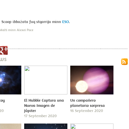
e Scoop ibbażata fuq stqarrija minn
ESO
.
Malti minn Alexei Pace
ews
toy
El Hubble Captura una
Un compañero
Nueva Imagen de
planetario sorpresa
020
Júpiter
16 September 2020
17 September 2020