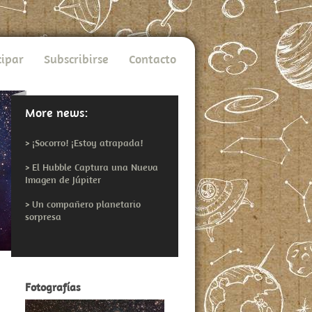
cipar
Subscribirse
Contacto
More news:
>
¡Socorro! ¡Estoy atrapada!
>
El Hubble Captura una Nueva
Imagen de Júpiter
>
Un compañero planetario
sorpresa
Fotografías