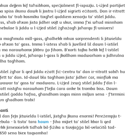
 mhux dejjem kif taħsibhom, speċjalment fl-ispazju. L-iżjed partijiet
a spiss ikunu dawk li jostru l-iżjed sigrieti eċitanti. Dan ir-ritratt
ħaba ta' trab kosmiku tixgħel quddiem xenarju ta' stilel jiddu.
iss, sħab oħxon jista jidher vojt u skur, imma f'xi wħud minnhom
 nebulae li jiddu u l-iżjed stilel żgħażagħ jaħarqu fl-univers!
ma magħmula mill-gass, għalhekk mhux sorprendenti li jitwieldu
ħxon ta' gass. Imma l-istess sħab li jwelled lil dawn l-istilel
 ma narawhomx jikbru ġo fihom. B'xorti tajba hekk kif l-istilel
u u jiddu iżjed, jaħarqu l-gass li jkollhom madwarhom u jidhrulna
ollha tagħhom.
stilel żgħar li qed jiddu eżatt fiċ-ċentru ta' dan ir-ritratt sabiħ hu
ett ta' dan. Id-dawl blu tagħhom jista' jidher ċar, minflok ma
-dwawar ta' gass ta' madwaru. L-iżjed żewġ stilel jiddu f'din l-
fatt nistgħu narawhom f'lejla ċara anke bi tromba biss. Dawn
tilel ġodda ħafna, għandhom inqas minn miljun sena - f'termini
awn għadhom trabi!
santi
l dan fejn jitwieldu l-istilel, jistgħu jkunu enormi! Pereżempju t-
bula - li tista' tara
hawn
- fiha mijiet ta' stilel kbar li qed
ekk jirnexxielek tidħak bil-fiżika u tivvjaġġa bil-veloċità tad-
 650 sena biex taqsamha!