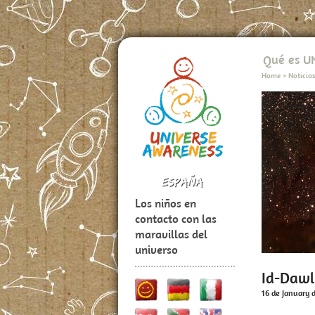
Qué es 
Home
>
Noticia
Los niños en
contacto con las
maravillas del
universo
Id-Daw
16 de January 