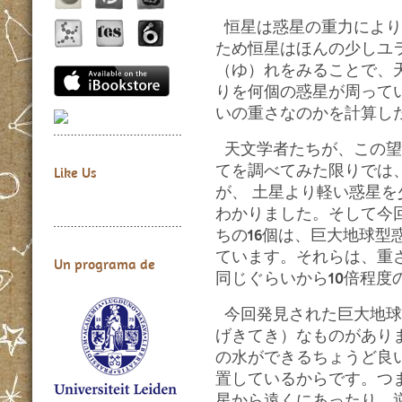
恒星は惑星の重力により
ため恒星はほんの少しユ
（ゆ）れをみることで、
りを何個の惑星が周って
いの重さなのかを計算し
天文学者たちが、この望
てを調べてみた限りでは
Like Us
が、 土星より軽い惑星
わかりました。そして今
ちの16個は、巨大地球型
ています。それらは、重
Un programa de
同じぐらいから10倍程度
今回発見された巨大地球
げきてき）なものがあり
の水ができるちょうど良
置しているからです。つ
星から遠くにあったり、