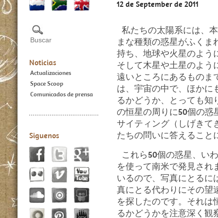
12 de September de 2011
私たちの太陽系には、本
まな種類の惑星がふくま
持ち、地球や火星のよう
Noticias
そして木星や土星のよう
Actualizaciones
遠いところにあるものま
Space Scoop
は、宇宙の中で、ほかに
Comunicados de prensa
るかどうか、とっても知
の恒星の周りに50個の
サイティング（しげきて
たちの問いに答えること
Siguenos
これら50個の惑星、い
を使って南米で発見され
いるので、写真にとるに
真にとる代わりにその望
を探したのです。それは
るかどうかを注意深く観