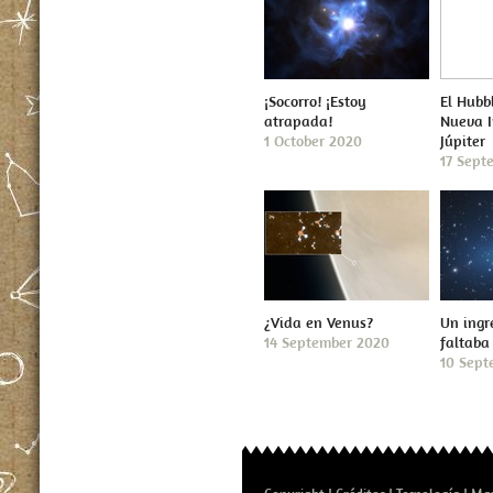
¡Socorro! ¡Estoy
El Hubb
atrapada!
Nueva 
1 October 2020
Júpiter
17 Sept
¿Vida en Venus?
Un ingr
14 September 2020
faltaba
10 Sept