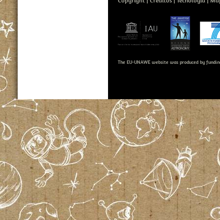
Copyright
Créditos
Tecnología
Map
The EU-UNAWE website was produced by fundin