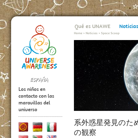
Qué es UNAWE
Noticia
Home
>
Noticias
>
Space Scoop
Los niños en
contacto con las
maravillas del
universo
系外惑星発見のた
の観察