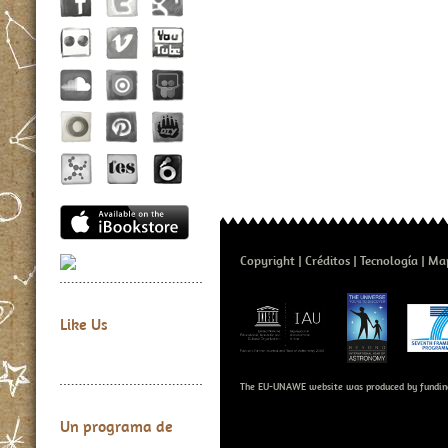
Copyright
Créditos
Tecnología
Map
Like Us
The EU-UNAWE website was produced by fundin
Un programa de