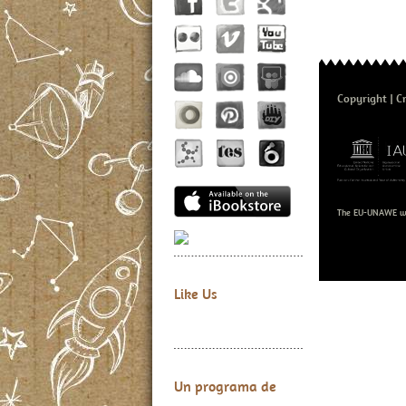
Copyright
C
The EU-UNAWE we
Like Us
Un programa de