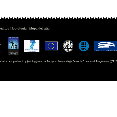
réditos
Tecnología
Mapa del sitio
bsite was produced by funding from the European Community's Seventh Framework Programme ([FP7/2