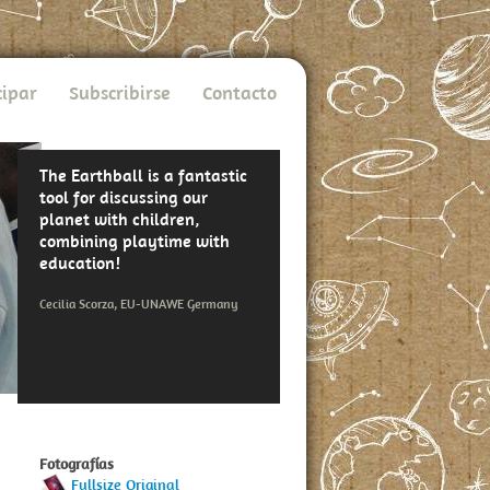
cipar
Subscribirse
Contacto
The Earthball is a fantastic
tool for discussing our
planet with children,
combining playtime with
education!
Cecilia Scorza, EU-UNAWE Germany
Fotografías
Fullsize Original