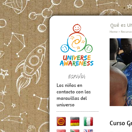
Qué es 
Home
>
Recurso
Los niños en
contacto con las
maravillas del
universo
Curso G