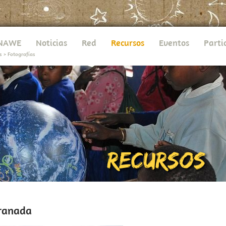
UNAWE
Noticias
Red
Recursos
Eventos
Parti
s
>
Fotografías
ranada