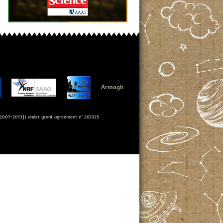
Armagh
007-2013]) under grant agreement n° 263325