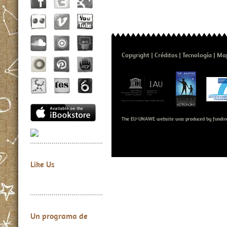
Copyright
Créditos
Tecnología
Map
The EU-UNAWE website was produced by fundin
Like Us
Un programa de