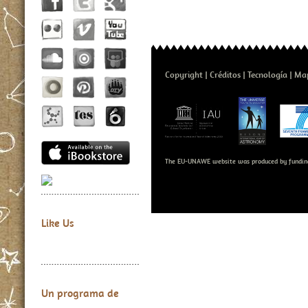
Copyright
Créditos
Tecnología
Map
The EU-UNAWE website was produced by fundin
Like Us
Un programa de