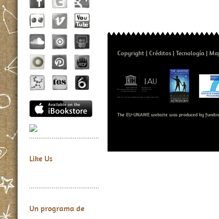
Copyright
Créditos
Tecnología
Map
The EU-UNAWE website was produced by fundin
Like Us
Un programa de