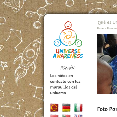
Qué es 
Home
>
Recurso
Los niños en
contacto con las
maravillas del
universo
Foto Pa