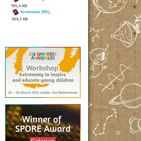
195,4 KB
Screensize JPEG
309,7 KB