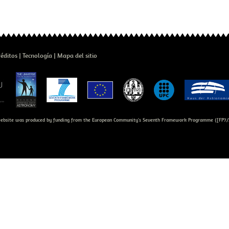
réditos
Tecnología
Mapa del sitio
bsite was produced by funding from the European Community's Seventh Framework Programme ([FP7/2