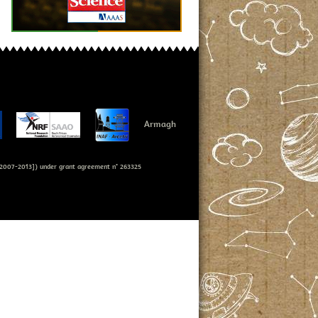
Armagh
007-2013]) under grant agreement n° 263325