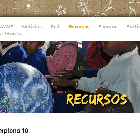
UNAWE
Noticias
Red
Recursos
Eventos
Parti
s
>
Fotografías
mplona 10