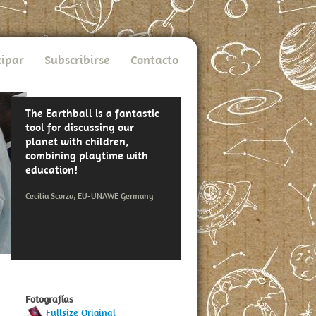
cipar
Subscribirse
Contacto
The Earthball is a fantastic
tool for discussing our
planet with children,
combining playtime with
education!
Cecilia Scorza, EU-UNAWE Germany
Fotografías
Fullsize Original