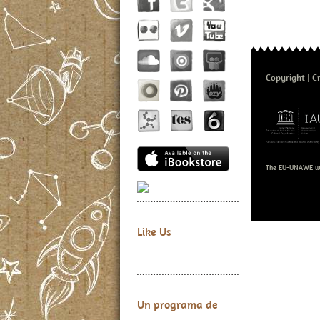
Copyright
C
The EU-UNAWE we
Like Us
Un programa de