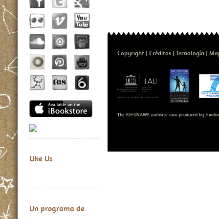
Copyright
Créditos
Tecnología
Map
The EU-UNAWE website was produced by fundin
Like Us
Un programa de