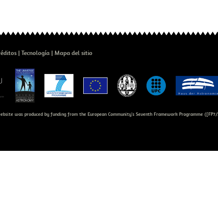
réditos
Tecnología
Mapa del sitio
bsite was produced by funding from the European Community's Seventh Framework Programme ([FP7/2