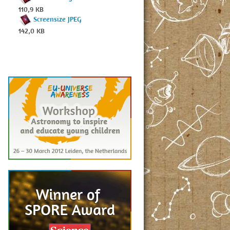
110,9 KB
Screensize JPEG
142,0 KB