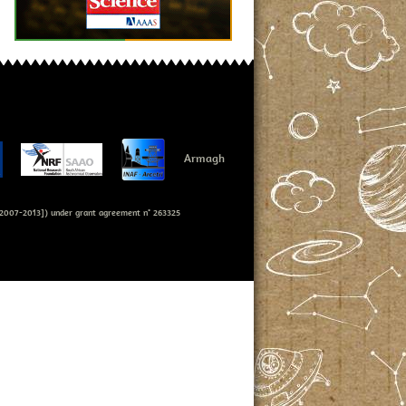
Armagh
007-2013]) under grant agreement n° 263325