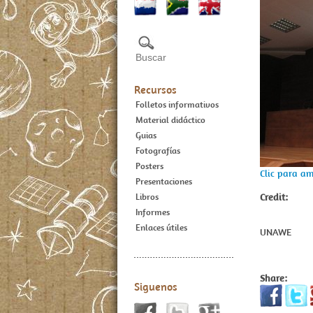
Recursos
Folletos informativos
Material didáctico
Guias
Fotografías
Posters
Clic para am
Presentaciones
Credit:
Libros
Informes
Enlaces útiles
UNAWE
Share:
Siguenos