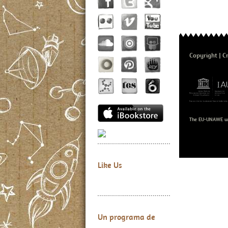
Copyright
C
The EU-UNAWE we
Like Us
Un programa de