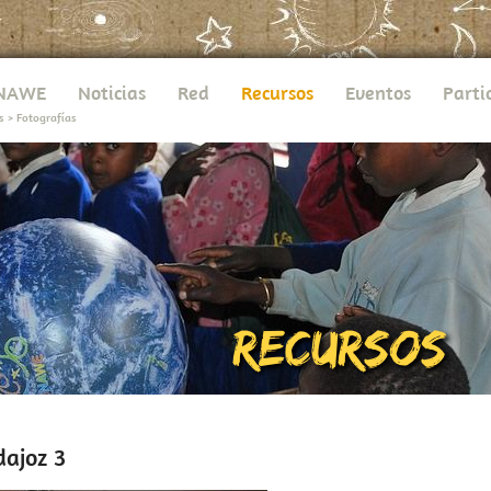
UNAWE
Noticias
Red
Recursos
Eventos
Parti
s
>
Fotografías
dajoz 3