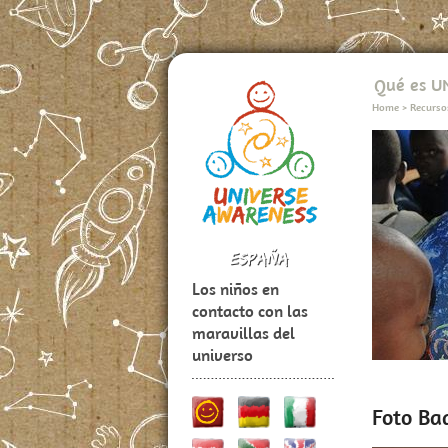
Qué es 
Home
>
Recurso
Los niños en
contacto con las
maravillas del
universo
Foto Ba