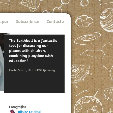
cipar
Subscribirse
Contacto
The Earthball is a fantastic
tool for discussing our
planet with children,
combining playtime with
education!
Cecilia Scorza, EU-UNAWE Germany
Fotografías
Fullsize Original