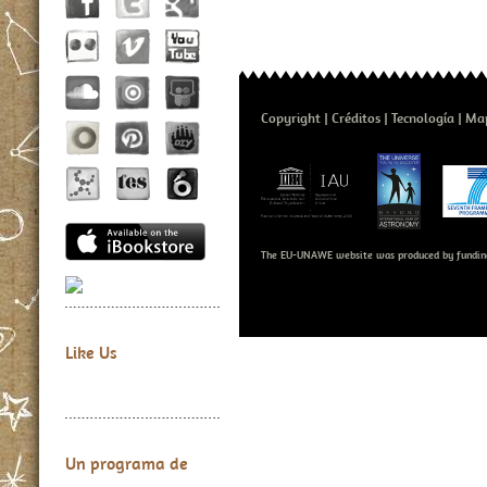
Copyright
Créditos
Tecnología
Map
The EU-UNAWE website was produced by fundin
Like Us
Un programa de